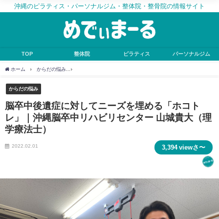
沖縄のピラティス・パーソナルジム・整体院・整骨院の情報サイト
TOP
整体院
ピラティス
パーソナルジム
ホーム
からだの悩み
脳卒中後遺症に対してニーズを埋める「ホコトレ」｜沖縄脳卒中
からだの悩み
脳卒中後遺症に対してニーズを埋める「ホコト
レ」｜沖縄脳卒中リハビリセンター 山城貴大（理
学療法士）
2022.02.01
3,394 viewさ〜