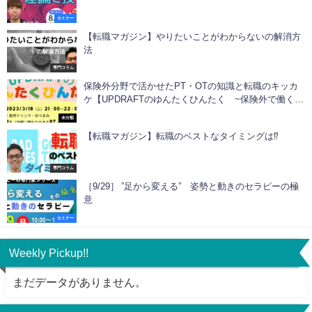
セミナー
【転職マガジン】やりたいことがわからないの解消方
法
専門コラム
保険外分野で活かせたPT・OTの知識と転職のキッカ
ケ【UPDRAFTのゆんたくひんたく ~保険外で働く人
集まれ~】
未分類
【転職マガジン】転職のベストなタイミングは⁉︎
専門コラム
［9/29］ ”足から変える” 姿勢と動きのセラピーの極
意
セミナー
Weekly Pickup!!
まだデータがありません。