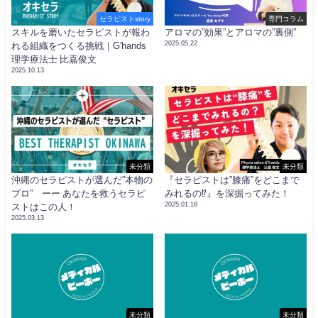
セラピストstory
専門コラム
スキルを磨いたセラピストが報わ
アロマの”効果”とアロマの”裏側”
2025.05.22
れる組織をつくる挑戦｜G'hands
理学療法士 比嘉俊文
2025.10.13
未分類
未分類
沖縄のセラピストが選んだ”本物の
『セラピストは”膝痛”をどこまで
プロ” ーー あなたを救うセラピ
みれるの⁉︎』を深掘ってみた！
2025.01.18
ストはこの人！
2025.03.13
未分類
未分類