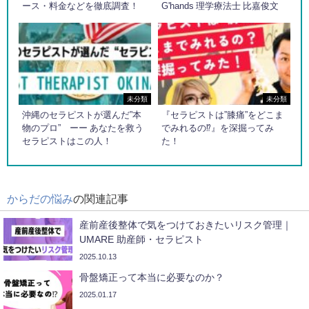
ース・料金などを徹底調査！
G'hands 理学療法士 比嘉俊文
未分類
未分類
沖縄のセラピストが選んだ”本
『セラピストは”膝痛”をどこま
物のプロ” ーー あなたを救う
でみれるの⁉︎』を深掘ってみ
セラピストはこの人！
た！
からだの悩み
の関連記事
産前産後整体で気をつけておきたいリスク管理｜
UMARE 助産師・セラピスト
2025.10.13
骨盤矯正って本当に必要なのか？
2025.01.17