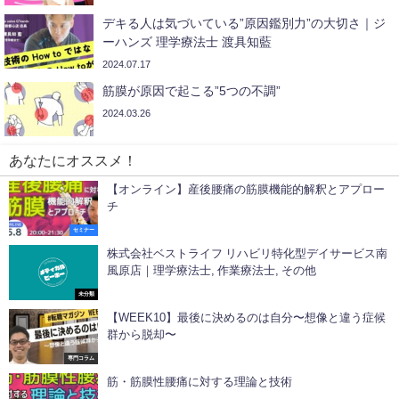
デキる人は気づいている”原因鑑別力”の大切さ｜ジ
ーハンズ 理学療法士 渡具知藍
2024.07.17
筋膜が原因で起こる”5つの不調”
2024.03.26
あなたにオススメ！
【オンライン】産後腰痛の筋膜機能的解釈とアプロー
チ
セミナー
株式会社ベストライフ リハビリ特化型デイサービス南
風原店｜理学療法士, 作業療法士, その他
未分類
【WEEK10】最後に決めるのは自分〜想像と違う症候
群から脱却〜
専門コラム
筋・筋膜性腰痛に対する理論と技術