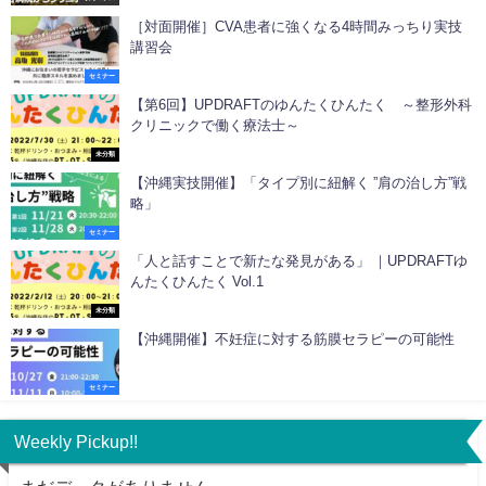
［対面開催］CVA患者に強くなる4時間みっちり実技
講習会
セミナー
【第6回】UPDRAFTのゆんたくひんたく ～整形外科
クリニックで働く療法士～
未分類
【沖縄実技開催】「タイプ別に紐解く ”肩の治し方”戦
略」
セミナー
「人と話すことで新たな発見がある」 ｜UPDRAFTゆ
んたくひんたく Vol.1
未分類
【沖縄開催】不妊症に対する筋膜セラピーの可能性
セミナー
Weekly Pickup!!