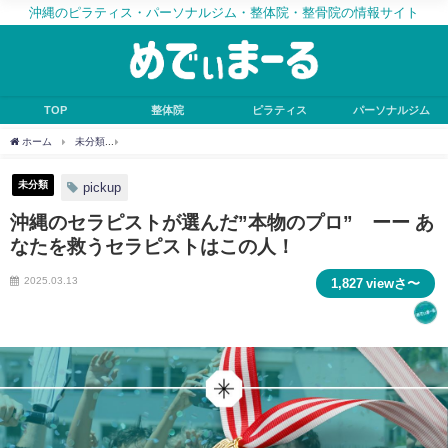
沖縄のピラティス・パーソナルジム・整体院・整骨院の情報サイト
TOP
整体院
ピラティス
パーソナルジム
ホーム
未分類
沖縄のセラピストが選んだ”本物のプロ” ーー あなたを救うセラピス
未分類
pickup
沖縄のセラピストが選んだ”本物のプロ” ーー あ
なたを救うセラピストはこの人！
2025.03.13
1,827 viewさ〜