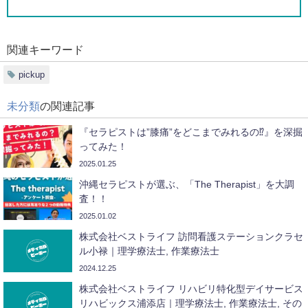
関連キーワード
pickup
未分類
の関連記事
『セラピストは”膝痛”をどこまでみれるの⁉︎』を深掘
ってみた！
2025.01.25
沖縄セラピストが選ぶ、「The Therapist」を大調
査！！
2025.01.02
株式会社ベストライフ 訪問看護ステーションクラセ
ル小禄｜理学療法士, 作業療法士
2024.12.25
株式会社ベストライフ リハビリ特化型デイサービス
リハビックス浦添店｜理学療法士, 作業療法士, その