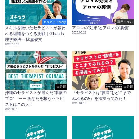
セラピストstory
専門コラム
スキルを磨いたセラピストが報わ
アロマの”効果”とアロマの”裏側”
2025.05.22
れる組織をつくる挑戦｜G'hands
理学療法士 比嘉俊文
2025.10.13
未分類
未分類
沖縄のセラピストが選んだ”本物の
『セラピストは”膝痛”をどこまで
プロ” ーー あなたを救うセラピ
みれるの⁉︎』を深掘ってみた！
2025.01.18
ストはこの人！
2025.03.13