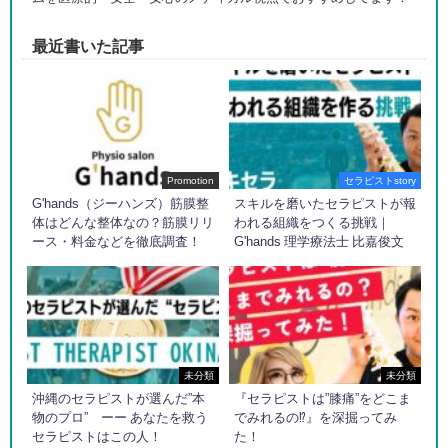
最近書いた記事
Promotion
セラピストstory
G'hands（ジーハンズ）筋膜整
スキルを磨いたセラピストが報
体はどんな整体なの？筋膜リリ
われる組織をつくる挑戦｜
ース・料金などを徹底調査！
G'hands 理学療法士 比嘉俊文
未分類
未分類
沖縄のセラピストが選んだ”本
『セラピストは”膝痛”をどこま
物のプロ” ーー あなたを救う
でみれるの⁉︎』を深掘ってみ
セラピストはこの人！
た！