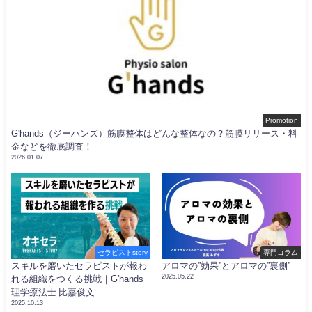
Promotion
G'hands（ジーハンズ）筋膜整体はどんな整体なの？筋膜リリース・料
金などを徹底調査！
2026.01.07
セラピストstory
専門コラム
スキルを磨いたセラピストが報わ
アロマの”効果”とアロマの”裏側”
2025.05.22
れる組織をつくる挑戦｜G'hands
理学療法士 比嘉俊文
2025.10.13