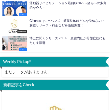
運動器リハビリテーション最前線2022～痛みへの多角
的な介入～
セミナー
G'hands（ジーハンズ）筋膜整体はどんな整体なの？
筋膜リリース・料金などを徹底調査！
Promotion
博士に聞くシリーズ vol.４ 腹腔内圧が骨盤庭筋にも
たらす影響
セミナー
Weekly Pickup!!
まだデータがありません。
新着記事をCheck！