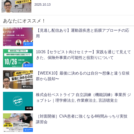
2025.10.13
あなたにオススメ！
【見逃し配信あり】運動器疾患と筋膜アプローチの応
用
セミナー
10/26【セラピスト向けセミナー】実践を通じて見えて
きた、保険外事業の可能性と役割りについて
セミナー
【WEEK10】最後に決めるのは自分〜想像と違う症候
群から脱却〜
専門コラム
株式会社ベストライフ 自立訓練（機能訓練）事業所 ジ
ョブトレ｜理学療法士, 作業療法士, 言語聴覚士
未分類
［対面開催］CVA患者に強くなる4時間みっちり実技
講習会
セミナー