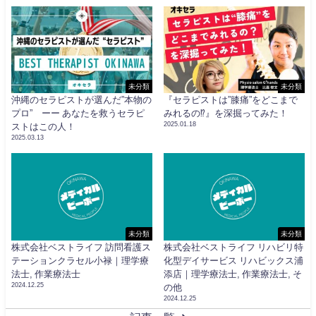
未分類
未分類
沖縄のセラピストが選んだ”本物の
『セラピストは”膝痛”をどこまで
プロ” ーー あなたを救うセラピ
みれるの⁉︎』を深掘ってみた！
2025.01.18
ストはこの人！
2025.03.13
未分類
未分類
株式会社ベストライフ 訪問看護ス
株式会社ベストライフ リハビリ特
テーションクラセル小禄｜理学療
化型デイサービス リハビックス浦
法士, 作業療法士
添店｜理学療法士, 作業療法士, そ
2024.12.25
の他
2024.12.25