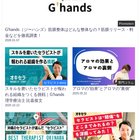
Promotion
G'hands（ジーハンズ）筋膜整体はどんな整体なの？筋膜リリース・料
金などを徹底調査！
2026.01.07
セラピストstory
専門コラム
スキルを磨いたセラピストが報わ
アロマの”効果”とアロマの”裏側”
2025.05.22
れる組織をつくる挑戦｜G'hands
理学療法士 比嘉俊文
2025.10.13