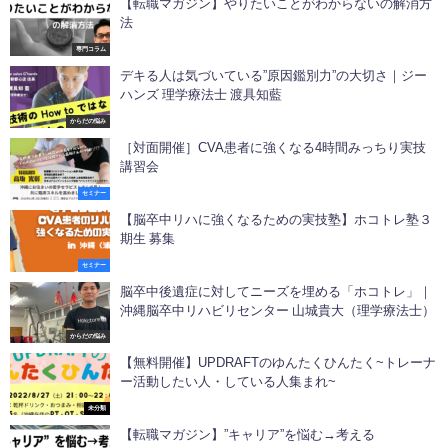
【転職マガジン】やりたいことがわからないの解消方
法
専門コラム
デキる人は気づいている”原因鑑別力”の大切さ｜ジー
ハンズ 理学療法士 渡具知藍
からだの悩み
［対面開催］CVA患者に強くなる4時間みっちり実技
講習会
セミナー
【脳卒中リハに強くなるための実技塾】ホコトレ塾３
期生 募集
セミナー
脳卒中後遺症に対してニーズを埋める「ホコトレ」｜
沖縄脳卒中リハビリセンター 山城貴大（理学療法士）
からだの悩み
【無料開催】UPDRAFTのゆんたくひんたく~トレーナ
ー活動したい人・している人集まれ~
未分類
【転職マガジン】”キャリア”を悩む→考える