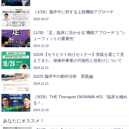
［1/18］脳卒中に対する上肢機能アプローチ
2025.04.07
11/30 「足」臨床に活かせる”機能アプローチ”と”シ
ューフィットの重要性”
2024.12.22
10/26【セラピスト向けセミナー】実践を通じて見
えてきた、保険外事業の可能性と役割りについて
2024.11.13
10/20 脳卒中の動作分析 実践編
2024.11.13
［9/28］THE Therapist OKINAWA #01「臨床を極め
る！」
2024.10.16
あなたにオススメ！