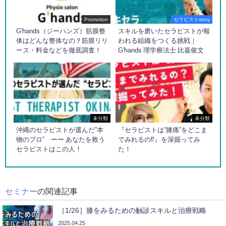
Promotion
セラピストstory
G'hands（ジーハンズ）筋膜整
スキルを磨いたセラピストが報
体はどんな整体なの？筋膜リリ
われる組織をつくる挑戦｜
ース・料金などを徹底調査！
G'hands 理学療法士 比嘉俊文
未分類
未分類
沖縄のセラピストが選んだ”本
『セラピストは”膝痛”をどこま
物のプロ” ーー あなたを救う
でみれるの⁉︎』を深掘ってみ
セラピストはこの人！
た！
セミナー
の関連記事
［1/26］膝をみるための触診スキルと治療戦略
2025.04.25