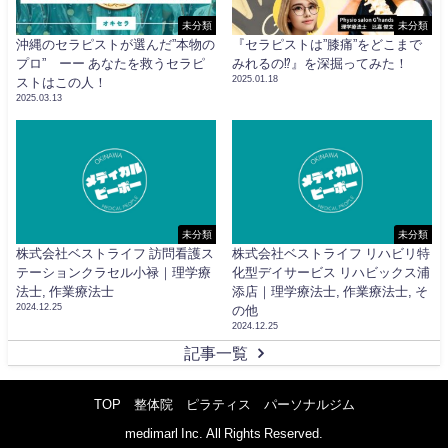
未分類
未分類
沖縄のセラピストが選んだ”本物の
『セラピストは”膝痛”をどこまで
プロ” ーー あなたを救うセラピ
みれるの⁉︎』を深掘ってみた！
2025.01.18
ストはこの人！
2025.03.13
未分類
未分類
株式会社ベストライフ 訪問看護ス
株式会社ベストライフ リハビリ特
テーションクラセル小禄｜理学療
化型デイサービス リハビックス浦
法士, 作業療法士
添店｜理学療法士, 作業療法士, そ
2024.12.25
の他
2024.12.25
記事一覧
TOP
整体院
ピラティス
パーソナルジム
medimarl Inc. All Rights Reserved.