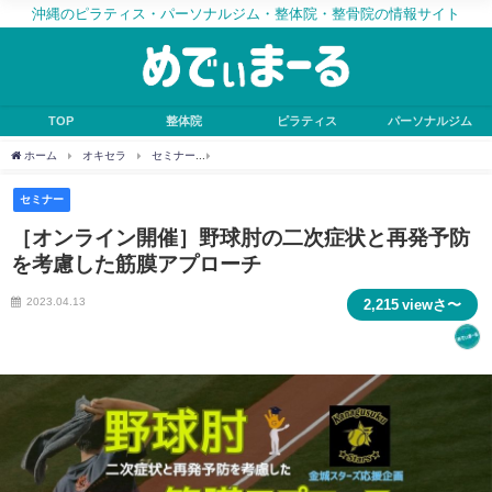
沖縄のピラティス・パーソナルジム・整体院・整骨院の情報サイト
TOP
整体院
ピラティス
パーソナルジム
ホーム
オキセラ
セミナー
［オンライン開催］野球肘の二次症状と再発予防を考
セミナー
［オンライン開催］野球肘の二次症状と再発予防
を考慮した筋膜アプローチ
2023.04.13
2,215 viewさ〜