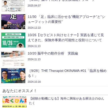
2025.04.07
11/30 「足」臨床に活かせる”機能アプローチ”と”シ
ューフィットの重要性”
2024.12.22
10/26【セラピスト向けセミナー】実践を通じて見
えてきた、保険外事業の可能性と役割りについて
2024.11.13
10/20 脳卒中の動作分析 実践編
2024.11.13
［9/28］THE Therapist OKINAWA #01「臨床を極め
る！」
2024.10.16
あなたにオススメ！
【経験が動機になる】海外に興味がある療法士のゆん
たく