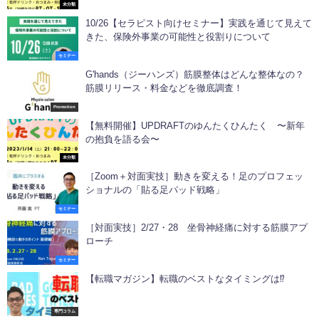
未分類
10/26【セラピスト向けセミナー】実践を通じて見えて
きた、保険外事業の可能性と役割りについて
セミナー
G'hands（ジーハンズ）筋膜整体はどんな整体なの？
筋膜リリース・料金などを徹底調査！
Promotion
【無料開催】UPDRAFTのゆんたくひんたく 〜新年
の抱負を語る会〜
未分類
［Zoom＋対面実技］動きを変える！足のプロフェッ
ショナルの「貼る足パッド戦略」
セミナー
［対面実技］2/27・28 坐骨神経痛に対する筋膜アプ
ローチ
セミナー
【転職マガジン】転職のベストなタイミングは⁉︎
専門コラム