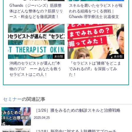
G'hands（ジーハンズ）筋膜整
スキルを磨いたセラピストが報
体はどんな整体なの？筋膜リリ
われる組織をつくる挑戦｜
ース・料金などを徹底調査！
G'hands 理学療法士 比嘉俊文
未分類
未分類
沖縄のセラピストが選んだ”本
『セラピストは”膝痛”をどこま
物のプロ” ーー あなたを救う
でみれるの⁉︎』を深掘ってみ
セラピストはこの人！
た！
セミナー
の関連記事
［1/26］膝をみるための触診スキルと治療戦略
2025.04.25
［1/18］脳卒中に対する上肢機能アプローチ