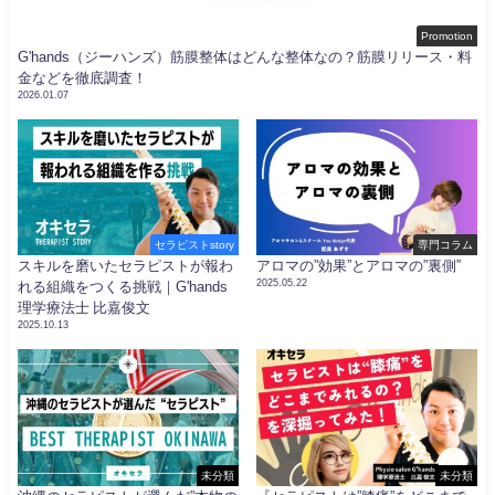
Promotion
G'hands（ジーハンズ）筋膜整体はどんな整体なの？筋膜リリース・料
金などを徹底調査！
2026.01.07
セラピストstory
専門コラム
スキルを磨いたセラピストが報わ
アロマの”効果”とアロマの”裏側”
2025.05.22
れる組織をつくる挑戦｜G'hands
理学療法士 比嘉俊文
2025.10.13
未分類
未分類