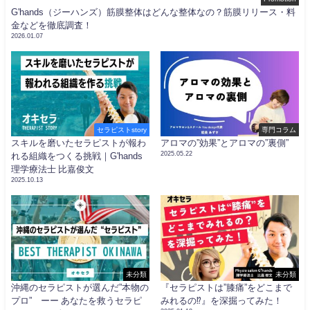
G'hands（ジーハンズ）筋膜整体はどんな整体なの？筋膜リリース・料
金などを徹底調査！
2026.01.07
セラピストstory
専門コラム
スキルを磨いたセラピストが報わ
アロマの”効果”とアロマの”裏側”
2025.05.22
れる組織をつくる挑戦｜G'hands
理学療法士 比嘉俊文
2025.10.13
未分類
未分類
沖縄のセラピストが選んだ”本物の
『セラピストは”膝痛”をどこまで
プロ” ーー あなたを救うセラピ
みれるの⁉︎』を深掘ってみた！